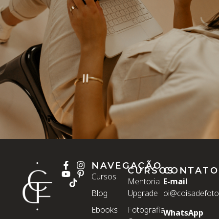
NAVEGAÇÃO
CURSOS
CONTATO
Cursos
Mentoria
E-mail
Blog
Upgrade
oi@coisadefoto
Ebooks
Fotografia
WhatsApp