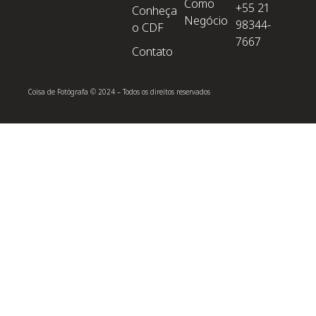
Como
+55 21
Conheça
Negócio
98344-
o CDF
7667
Contato
Coisa de Fotógrafa © 2024 – Todos os direitos reservados