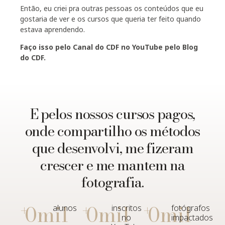
Então, eu criei pra outras pessoas os conteúdos que eu
gostaria de ver e os cursos que queria ter feito quando
estava aprendendo.
Faço isso pelo Canal do CDF no YouTube pelo Blog
do CDF.
E pelos nossos cursos pagos,
onde compartilho os métodos
que desenvolvi, me fizeram
crescer e me mantem na
fotografia.
+
+
+
0
mil
0
mil
0
mil
alunos
inscritos
fotógrafos
no
impactados