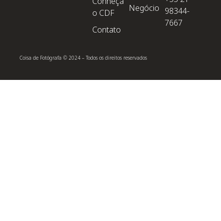
Conheça
Negócio
98344-
o CDF
7667
Contato
Coisa de Fotógrafa © 2024 – Todos os direitos reservados