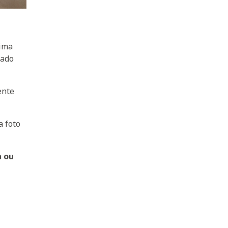
ima
tado
ente
a foto
a ou