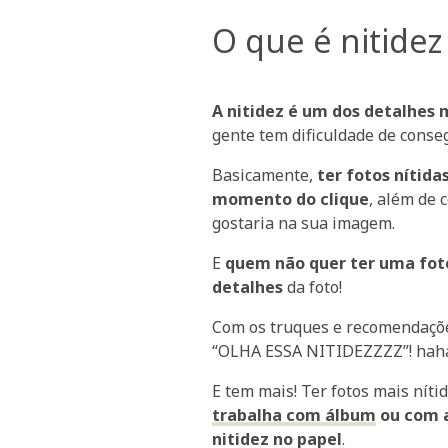
O que é nitidez
A nitidez é um dos detalhes 
gente tem dificuldade de conseg
Basicamente,
ter fotos nítida
momento do clique
, além de 
gostaria na sua imagem.
E
quem não quer ter uma foto
detalhes
da foto!
Com os truques e recomendações
“OLHA ESSA NITIDEZZZZ”! hah
E tem mais! Ter fotos mais nít
trabalha com álbum
ou com a
nitidez no papel
.