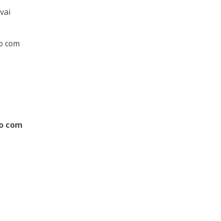
 vai
do com
do com