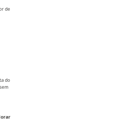
or de
ta do
 sem
lorar