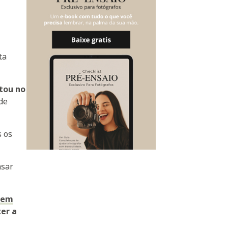
ta
rtou no
de
s os
nsar
uem
er a