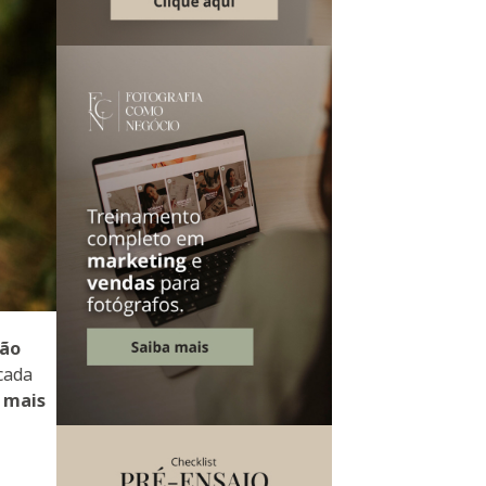
não
cada
s mais