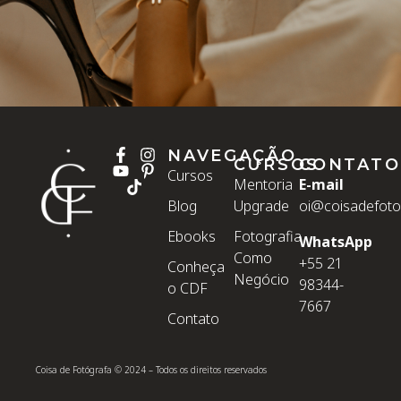
NAVEGAÇÃO
CURSOS
CONTATO
Cursos
Mentoria
E-mail
Blog
Upgrade
oi@coisadefoto
Ebooks
Fotografia
WhatsApp
Como
+55 21
Conheça
Negócio
98344-
o CDF
7667
Contato
Coisa de Fotógrafa © 2024 – Todos os direitos reservados