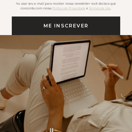
Ao usar seu e-mail para receber nossa newsletter você declara que
concorda com nossa
Política de Privacidade
e
Termos de Uso
.
ME INSCREVER