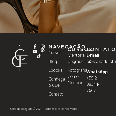
NAVEGAÇÃO
CURSOS
CONTATO
Cursos
Mentoria
E-mail
Blog
Upgrade
oi@coisadefoto
Ebooks
Fotografia
WhatsApp
Como
+55 21
Conheça
Negócio
98344-
o CDF
7667
Contato
Coisa de Fotógrafa © 2024 – Todos os direitos reservados