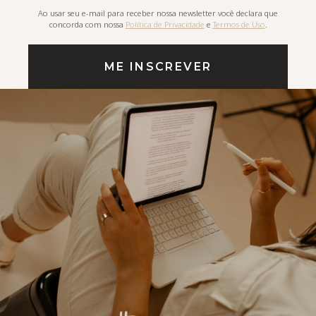
Ao usar seu e-mail para receber nossa newsletter você declara que
concorda com nossa
Política de Privacidade
e
Termos de Uso
.
ME INSCREVER