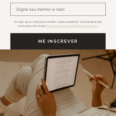
E-
mail*
Ao usar seu e-mail para receber nossa newsletter você declara que
concorda com nossa
Política de Privacidade
e
Termos de Uso
.
ME INSCREVER