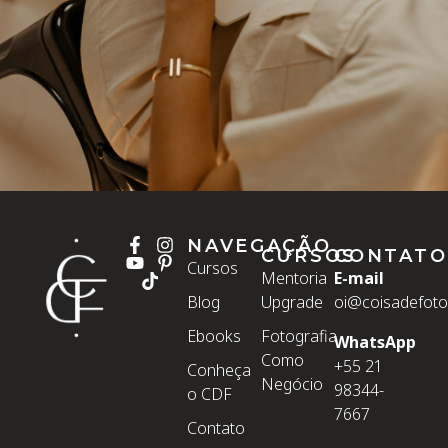
NAVEGAÇÃO
CURSOS
CONTATO
Cursos
Mentoria
E-mail
Blog
Upgrade
oi@coisadefoto
Ebooks
Fotografia
WhatsApp
Como
+55 21
Conheça
Negócio
98344-
o CDF
7667
Contato