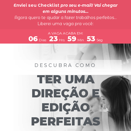
Enviei seu Checklist
pro seu e-mail! Vai chegar
em alguns minutos...
Agora quero te ajudar a fazer trabalhos perfeitos...
Liberei uma vaga pra você:
A VAGA ACABA EM:
06
23
59
52
Dias
Hrs
Min
Seg
DESCUBRA COMO
TER UMA
DIREÇÃO E
EDIÇÃO
PERFEITAS