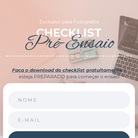
Exclusivo para Fotógrafos
CHECKLIST
Pré-Ensaio
Faça o download do checklist gratuitamente
e
esteja PREPARADO para começar o ensaio