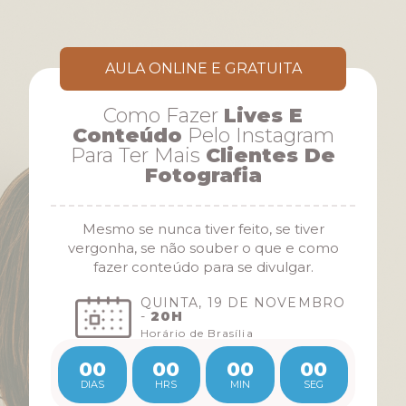
AULA ONLINE E GRATUITA
Como Fazer
Lives E
Conteúdo
Pelo Instagram
Para Ter Mais
Clientes De
Fotografia
Mesmo se nunca tiver feito, se tiver
vergonha, se não souber o que e como
fazer conteúdo para se divulgar.
QUINTA, 19 DE NOVEMBRO
-
20H
Horário de Brasília
00
00
00
00
DIAS
HRS
MIN
SEG