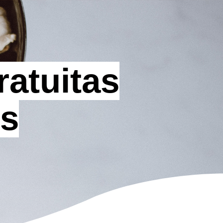
atuitas
os