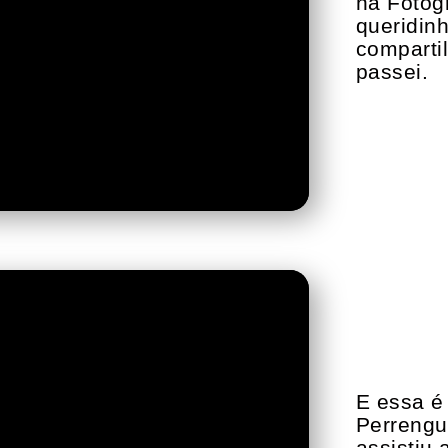
na Fotog
queridin
comparti
passei.
E essa é
Perrengu
assistiu 