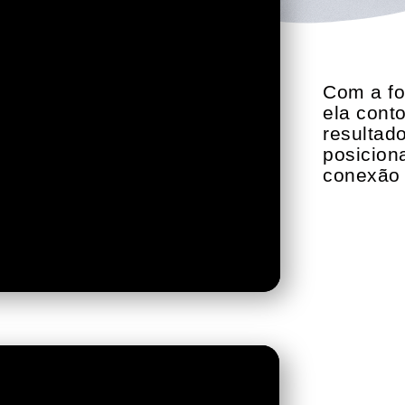
Com a fo
ela cont
resultad
posicion
conexão