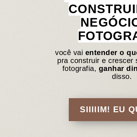
CONSTRUI
NEGÓCI
FOTOGRA
você vai
entender o qu
pra construir e crescer
fotografia,
ganhar di
disso.
SIIIIIM! EU 