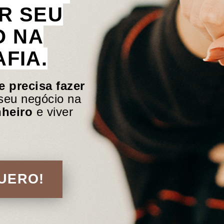
R SEU
O NA
FIA.
e precisa fazer
 seu negócio na
nheiro
e viver
QUERO!