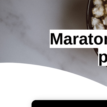
Marato
p