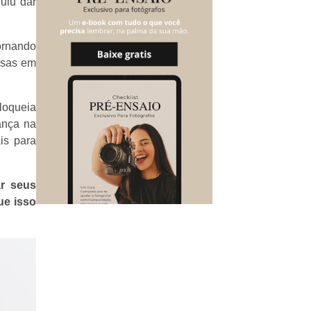
uiu dar
ornando
isas em
loqueia
ança na
is para
ar seus
ue isso