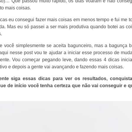
 isso)… Que passou muito rápido, os dias voaram e não conseg
ito mais coisas.
cas eu consegui fazer mais coisas em menos tempo e fui me t
a. Mas eu só passei a ser mais produtiva quando botei as co
.
e você simplesmente se aceita bagunceiro, mas a bagunça b
aqui nesse post vou te ajudar a iniciar esse processo de mud
lmente. Vou começar pegando leve, dando essas 4 dicas inicia
tivo e depois a gente vai avançando e fazendo mais coisas.
nte siga essas dicas para ver os resultados, conquist
que de início você tenha certeza que não vai conseguir e q