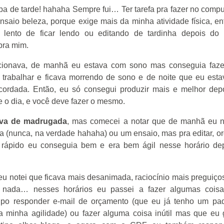
a de tarde! hahaha Sempre fui… Ter tarefa pra fazer no compu
ensaio beleza, porque exige mais da minha atividade física, en
 lento de ficar lendo ou editando de tardinha depois do
pra mim.
cionava, de manhã eu estava com sono mas conseguia faz
 trabalhar e ficava morrendo de sono e de noite que eu esta
 acordada. Então, eu só consegui produzir mais e melhor dep
 o dia, e você deve fazer o mesmo.
iva de madrugada
, mas comecei a notar que de manhã eu 
sica (nunca, na verdade hahaha) ou um ensaio, mas pra editar, o
a rápido eu conseguia bem e era bem ágil nesse horário de
eu notei que ficava mais desanimada, raciocínio mais preguiço
r nada… nesses horários eu passei a fazer algumas cois
Tipo responder e-mail de orçamento (que eu já tenho um pa
 minha agilidade) ou fazer alguma coisa inútil mas que eu 