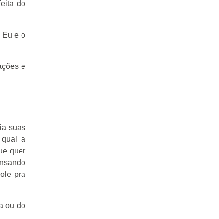
eita do
. Eu e o
tações e
eia suas
 qual a
que quer
ensando
ole pra
a ou do