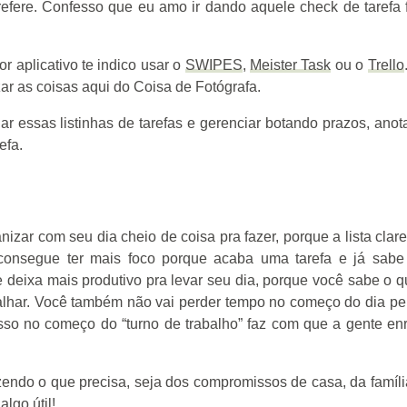
efere. Confesso que eu amo ir dando aquele check de tarefa f
r aplicativo te indico usar o
SWIPES
,
Meister Task
ou o
Trello
ar as coisas aqui do Coisa de Fotógrafa.
ar essas listinhas de tarefas e gerenciar botando prazos, ano
efa.
anizar com seu dia cheio de coisa pra fazer, porque a lista clar
 consegue ter mais foco porque acaba uma tarefa e já sabe
te deixa mais produtivo pra levar seu dia, porque você sabe o 
abalhar. Você também não vai perder tempo no começo do dia p
isso no começo do “turno de trabalho” faz com que a gente enr
zendo o que precisa, seja dos compromissos de casa, da famíli
lgo útil!