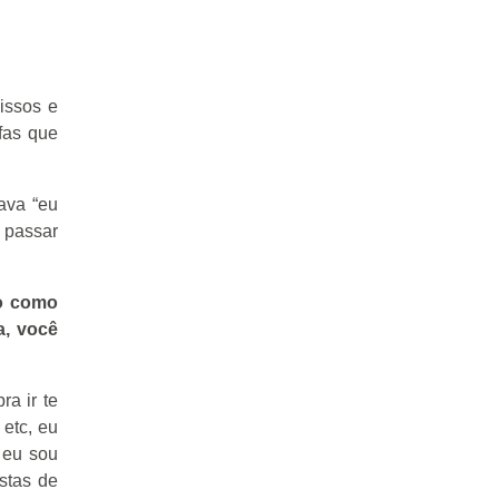
missos e
fas que
cava “eu
r passar
lo como
a, você
a ir te
 etc, eu
 eu sou
stas de