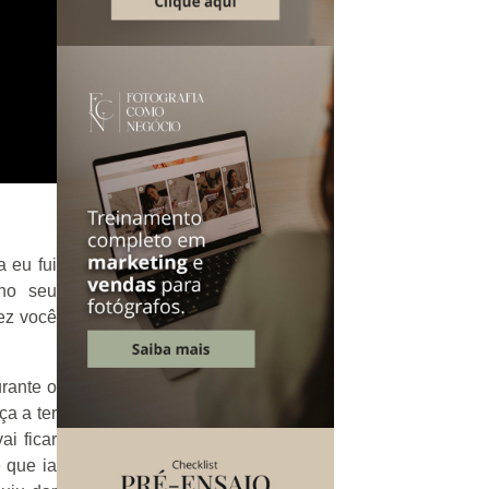
 eu fui
no seu
ez você
urante o
a a ter
i ficar
 que ia