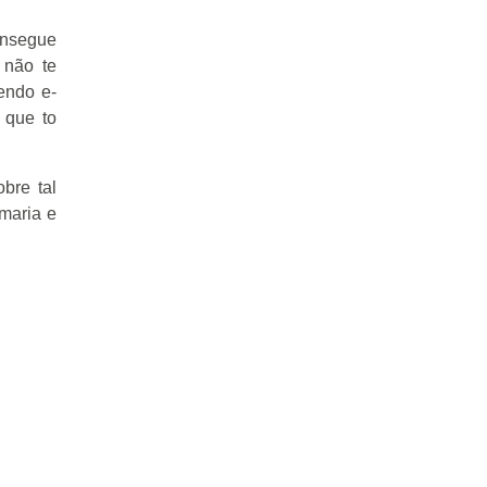
onsegue
 não te
endo e-
 que to
obre tal
 maria e