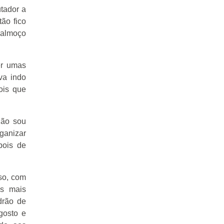
tador a
tão fico
 almoço
er umas
va indo
ois que
não sou
rganizar
pois de
so, com
as mais
drão de
gosto e