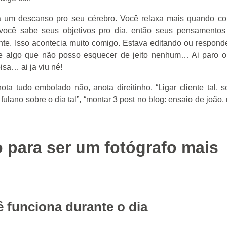
dá um descanso pro seu cérebro. Você relaxa mais quando c
e você sabe seus objetivos pro dia, então seus pensamentos
nte. Isso acontecia muito comigo. Estava editando ou respond
de algo que não posso esquecer de jeito nenhum… Ai paro o
isa… ai ja viu né!
ta tudo embolado não, anota direitinho. “Ligar cliente tal, s
lano sobre o dia tal”, “montar 3 post no blog: ensaio de joão,
para ser um fotógrafo mais
 funciona durante o dia