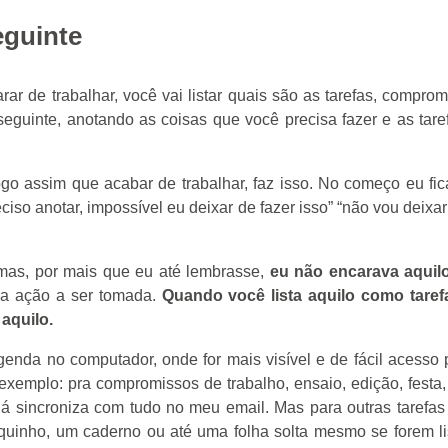
eguinte
ar de trabalhar, você vai listar quais são as tarefas, compro
seguinte, anotando as coisas que você precisa fazer e as tare
ogo assim que acabar de trabalhar, faz isso. No começo eu fi
iso anotar, impossível eu deixar de fazer isso” “não vou deixa
mas, por mais que eu até lembrasse,
eu não encarava aqui
ma ação a ser tomada.
Quando você lista aquilo como taref
aquilo.
da no computador, onde for mais visível e de fácil acesso pr
xemplo: pra compromissos de trabalho, ensaio, edição, festa,
 já sincroniza com tudo no meu email. Mas para outras tarefas
quinho, um caderno ou até uma folha solta mesmo se forem li