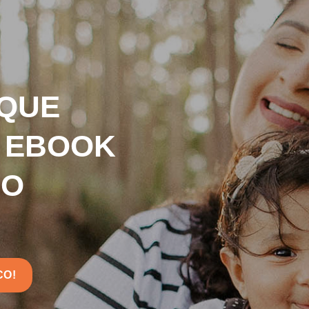
 QUE
O EBOOK
DO
"
CO!