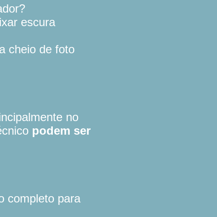
ador?
ixar escura
 cheio de foto
rincipalmente no
écnico
podem ser
so completo para