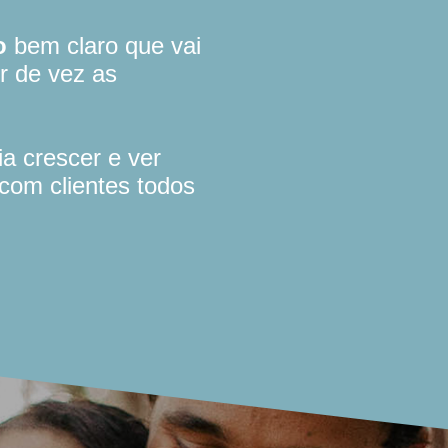
o
bem claro que vai
r de vez as
ia crescer e ver
 com clientes todos