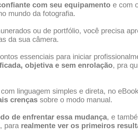
 confiante com seu equipamento
e com o 
 no mundo da fotografia.
munerados ou de portfólio, você precisa apr
cas da sua câmera.
ntos essenciais para iniciar profissionalm
icada, objetiva e sem enrolação
, pra q
a com linguagem simples e direta, no eBo
pais crenças
sobre o modo manual.
edo de enfrentar essa mudança
, e també
u, para
realmente ver os primeiros resul