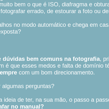
muito bem o que é ISO, diafragma e obtur
otografar errado, de estourar a foto ou de
alhos no modo automático e chega em casa
exposta?
e
dúvidas bem comuns na fotografia
, p
m é que esses medos e falta de domínio t
sempre
com um bom direcionamento.
er algumas perguntas?
 ideia de ter, na sua mão, o passo a pas
rafar no manual?