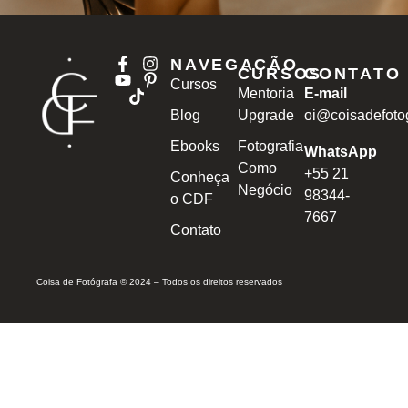
NAVEGAÇÃO
CURSOS
CONTATO
Cursos
Mentoria
E-mail
Blog
Upgrade
oi@coisadefoto
Ebooks
Fotografia
WhatsApp
Como
+55 21
Conheça
Negócio
98344-
o CDF
7667
Contato
Coisa de Fotógrafa © 2024 – Todos os direitos reservados