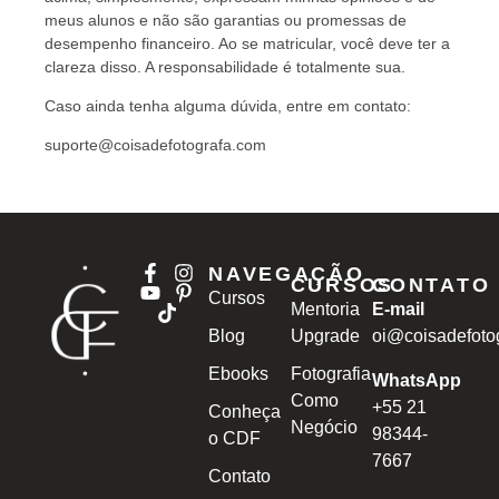
meus alunos e não são garantias ou promessas de
desempenho financeiro. Ao se matricular, você deve ter a
clareza disso. A responsabilidade é totalmente sua.
Caso ainda tenha alguma dúvida, entre em contato:
suporte@coisadefotografa.com
NAVEGAÇÃO
CURSOS
CONTATO
Cursos
Mentoria
E-mail
Blog
Upgrade
oi@coisadefoto
Ebooks
Fotografia
WhatsApp
Como
+55 21
Conheça
Negócio
98344-
o CDF
7667
Contato